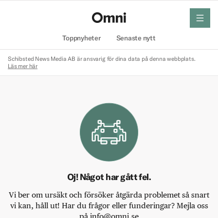
meny
Hem
Toppnyheter
Senaste nytt
Schibsted News Media AB är ansvarig för dina data på denna webbplats.
Läs mer här
Oj! Något har gått fel.
Vi ber om ursäkt och försöker åtgärda problemet så snart
vi kan, håll ut! Har du frågor eller funderingar? Mejla oss
på info@omni.se