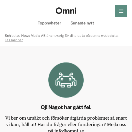
meny
Hem
Toppnyheter
Senaste nytt
Schibsted News Media AB är ansvarig för dina data på denna webbplats.
Läs mer här
Oj! Något har gått fel.
Vi ber om ursäkt och försöker åtgärda problemet så snart
vi kan, håll ut! Har du frågor eller funderingar? Mejla oss
på info@omni.se