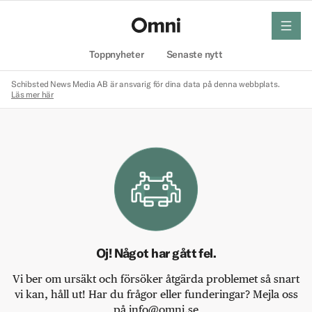
meny
Hem
Toppnyheter
Senaste nytt
Schibsted News Media AB är ansvarig för dina data på denna webbplats.
Läs mer här
Oj! Något har gått fel.
Vi ber om ursäkt och försöker åtgärda problemet så snart
vi kan, håll ut! Har du frågor eller funderingar? Mejla oss
på info@omni.se