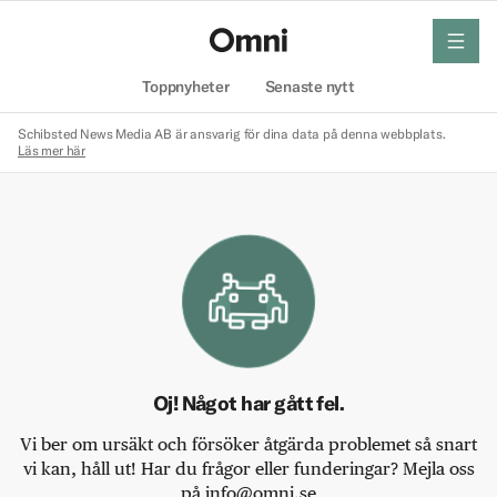
meny
Hem
Toppnyheter
Senaste nytt
Schibsted News Media AB är ansvarig för dina data på denna webbplats.
Läs mer här
Oj! Något har gått fel.
Vi ber om ursäkt och försöker åtgärda problemet så snart
vi kan, håll ut! Har du frågor eller funderingar? Mejla oss
på info@omni.se