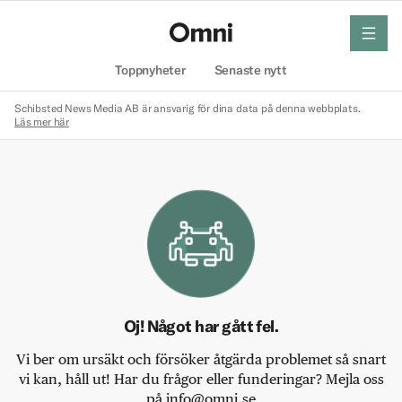
meny
Hem
Toppnyheter
Senaste nytt
Schibsted News Media AB är ansvarig för dina data på denna webbplats.
Läs mer här
Oj! Något har gått fel.
Vi ber om ursäkt och försöker åtgärda problemet så snart
vi kan, håll ut! Har du frågor eller funderingar? Mejla oss
på info@omni.se