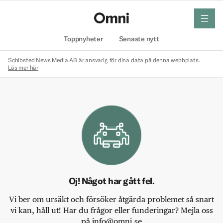
meny
Hem
Toppnyheter
Senaste nytt
Schibsted News Media AB är ansvarig för dina data på denna webbplats.
Läs mer här
Oj! Något har gått fel.
Vi ber om ursäkt och försöker åtgärda problemet så snart
vi kan, håll ut! Har du frågor eller funderingar? Mejla oss
på info@omni.se