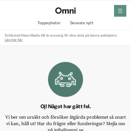
meny
Hem
Toppnyheter
Senaste nytt
Schibsted News Media AB är ansvarig för dina data på denna webbplats.
Läs mer här
Oj! Något har gått fel.
Vi ber om ursäkt och försöker åtgärda problemet så snart
vi kan, håll ut! Har du frågor eller funderingar? Mejla oss
på info@omni.se