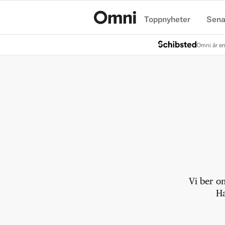
Toppnyheter
Sena
Hem
Omni är en
Vi ber o
Ha