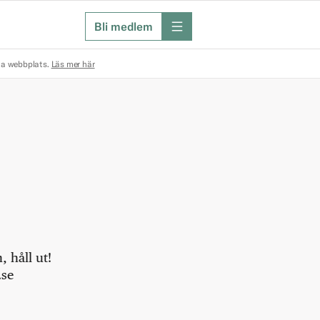
Bli medlem
meny
na webbplats.
Läs mer här
 håll ut!
.se