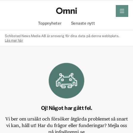
meny
Hem
Toppnyheter
Senaste nytt
Schibsted News Media AB är ansvarig för dina data på denna webbplats.
Läs mer här
Oj! Något har gått fel.
Vi ber om ursäkt och försöker åtgärda problemet så snart
vi kan, håll ut! Har du frågor eller funderingar? Mejla oss
på info@omni.se