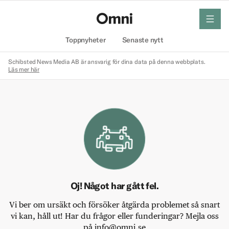
meny
Hem
Toppnyheter
Senaste nytt
Schibsted News Media AB är ansvarig för dina data på denna webbplats.
Läs mer här
Oj! Något har gått fel.
Vi ber om ursäkt och försöker åtgärda problemet så snart
vi kan, håll ut! Har du frågor eller funderingar? Mejla oss
på info@omni.se