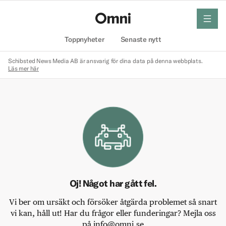
meny
Hem
Toppnyheter
Senaste nytt
Schibsted News Media AB är ansvarig för dina data på denna webbplats.
Läs mer här
Oj! Något har gått fel.
Vi ber om ursäkt och försöker åtgärda problemet så snart
vi kan, håll ut! Har du frågor eller funderingar? Mejla oss
på info@omni.se