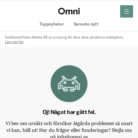
meny
Hem
Toppnyheter
Senaste nytt
Schibsted News Media AB är ansvarig för dina data på denna webbplats.
Läs mer här
Oj! Något har gått fel.
Vi ber om ursäkt och försöker åtgärda problemet så snart
vi kan, håll ut! Har du frågor eller funderingar? Mejla oss
på info@omni.se