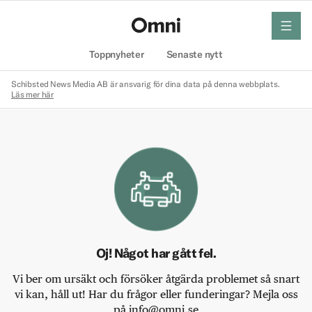
meny
Hem
Toppnyheter
Senaste nytt
Schibsted News Media AB är ansvarig för dina data på denna webbplats.
Läs mer här
Oj! Något har gått fel.
Vi ber om ursäkt och försöker åtgärda problemet så snart
vi kan, håll ut! Har du frågor eller funderingar? Mejla oss
på info@omni.se