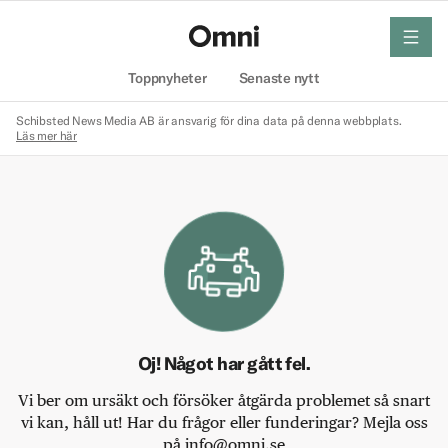
meny
Hem
Toppnyheter
Senaste nytt
Schibsted News Media AB är ansvarig för dina data på denna webbplats.
Läs mer här
Oj! Något har gått fel.
Vi ber om ursäkt och försöker åtgärda problemet så snart
vi kan, håll ut! Har du frågor eller funderingar? Mejla oss
på info@omni.se