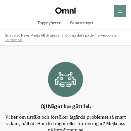
meny
Hem
Toppnyheter
Senaste nytt
Schibsted News Media AB är ansvarig för dina data på denna webbplats.
Läs mer här
Oj! Något har gått fel.
Vi ber om ursäkt och försöker åtgärda problemet så snart
vi kan, håll ut! Har du frågor eller funderingar? Mejla oss
på info@omni.se