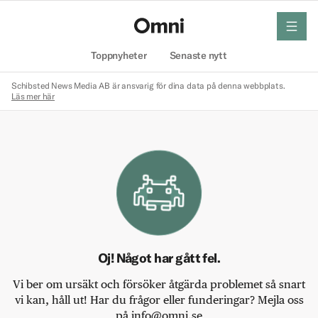
meny
Hem
Toppnyheter
Senaste nytt
Schibsted News Media AB är ansvarig för dina data på denna webbplats.
Läs mer här
Oj! Något har gått fel.
Vi ber om ursäkt och försöker åtgärda problemet så snart
vi kan, håll ut! Har du frågor eller funderingar? Mejla oss
på info@omni.se