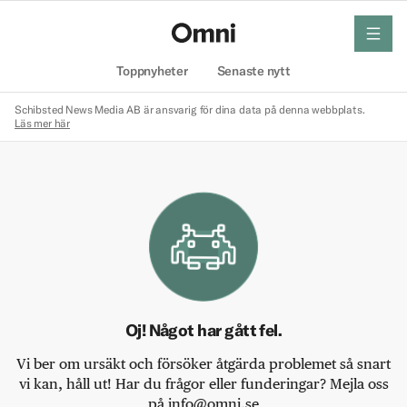
meny
Hem
Toppnyheter
Senaste nytt
Schibsted News Media AB är ansvarig för dina data på denna webbplats.
Läs mer här
Oj! Något har gått fel.
Vi ber om ursäkt och försöker åtgärda problemet så snart
vi kan, håll ut! Har du frågor eller funderingar? Mejla oss
på info@omni.se