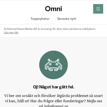
meny
Hem
Toppnyheter
Senaste nytt
Schibsted News Media AB är ansvarig för dina data på denna webbplats.
Läs mer här
Oj! Något har gått fel.
Vi ber om ursäkt och försöker åtgärda problemet så snart
vi kan, håll ut! Har du frågor eller funderingar? Mejla oss
på info@omni.se