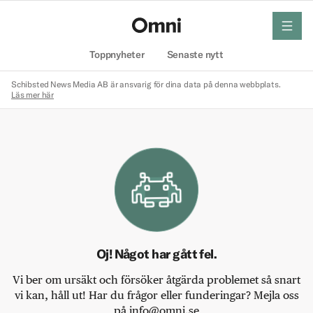
meny
Hem
Toppnyheter
Senaste nytt
Schibsted News Media AB är ansvarig för dina data på denna webbplats.
Läs mer här
Oj! Något har gått fel.
Vi ber om ursäkt och försöker åtgärda problemet så snart
vi kan, håll ut! Har du frågor eller funderingar? Mejla oss
på info@omni.se