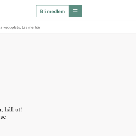
Bli medlem
meny
na webbplats.
Läs mer här
 håll ut!
.se