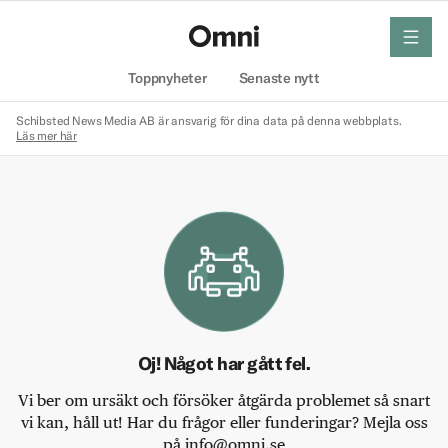
meny
Hem
Toppnyheter
Senaste nytt
Schibsted News Media AB är ansvarig för dina data på denna webbplats.
Läs mer här
Oj! Något har gått fel.
Vi ber om ursäkt och försöker åtgärda problemet så snart
vi kan, håll ut! Har du frågor eller funderingar? Mejla oss
på info@omni.se