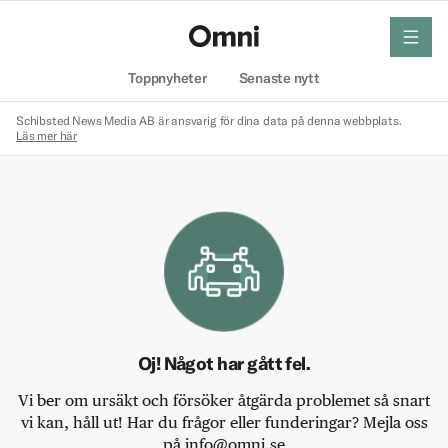
meny
Hem
Toppnyheter
Senaste nytt
Schibsted News Media AB är ansvarig för dina data på denna webbplats.
Läs mer här
Oj! Något har gått fel.
Vi ber om ursäkt och försöker åtgärda problemet så snart
vi kan, håll ut! Har du frågor eller funderingar? Mejla oss
på info@omni.se