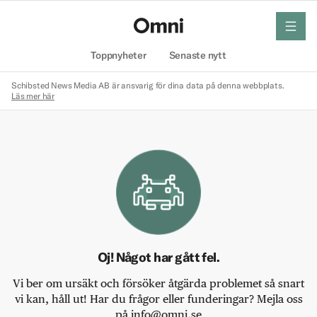
meny
Hem
Toppnyheter
Senaste nytt
Schibsted News Media AB är ansvarig för dina data på denna webbplats.
Läs mer här
Oj! Något har gått fel.
Vi ber om ursäkt och försöker åtgärda problemet så snart
vi kan, håll ut! Har du frågor eller funderingar? Mejla oss
på info@omni.se