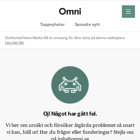
meny
Hem
Toppnyheter
Senaste nytt
Schibsted News Media AB är ansvarig för dina data på denna webbplats.
Läs mer här
Oj! Något har gått fel.
Vi ber om ursäkt och försöker åtgärda problemet så snart
vi kan, håll ut! Har du frågor eller funderingar? Mejla oss
på info@omni.se