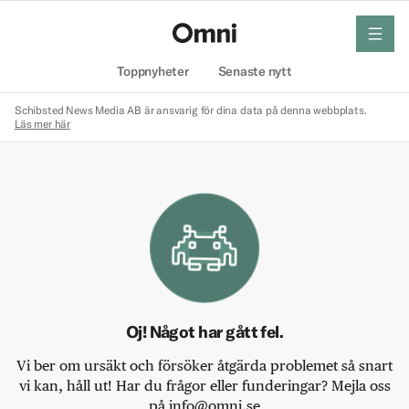
meny
Hem
Toppnyheter
Senaste nytt
Schibsted News Media AB är ansvarig för dina data på denna webbplats.
Läs mer här
Oj! Något har gått fel.
Vi ber om ursäkt och försöker åtgärda problemet så snart
vi kan, håll ut! Har du frågor eller funderingar? Mejla oss
på info@omni.se