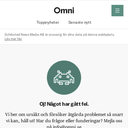
meny
Hem
Toppnyheter
Senaste nytt
Schibsted News Media AB är ansvarig för dina data på denna webbplats.
Läs mer här
Oj! Något har gått fel.
Vi ber om ursäkt och försöker åtgärda problemet så snart
vi kan, håll ut! Har du frågor eller funderingar? Mejla oss
på info@omni.se