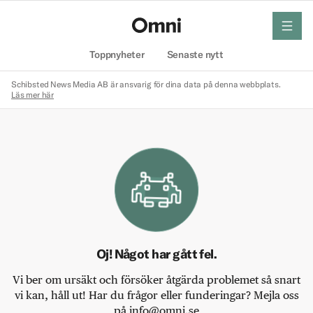
meny
Hem
Toppnyheter
Senaste nytt
Schibsted News Media AB är ansvarig för dina data på denna webbplats.
Läs mer här
Oj! Något har gått fel.
Vi ber om ursäkt och försöker åtgärda problemet så snart
vi kan, håll ut! Har du frågor eller funderingar? Mejla oss
på info@omni.se