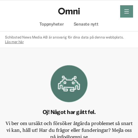
meny
Hem
Toppnyheter
Senaste nytt
Schibsted News Media AB är ansvarig för dina data på denna webbplats.
Läs mer här
Oj! Något har gått fel.
Vi ber om ursäkt och försöker åtgärda problemet så snart
vi kan, håll ut! Har du frågor eller funderingar? Mejla oss
på info@omni.se