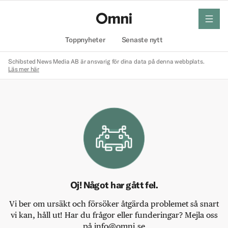
meny
Hem
Toppnyheter
Senaste nytt
Schibsted News Media AB är ansvarig för dina data på denna webbplats.
Läs mer här
Oj! Något har gått fel.
Vi ber om ursäkt och försöker åtgärda problemet så snart
vi kan, håll ut! Har du frågor eller funderingar? Mejla oss
på info@omni.se