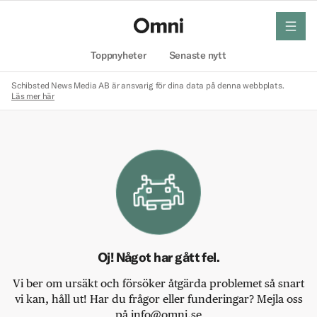
meny
Hem
Toppnyheter
Senaste nytt
Schibsted News Media AB är ansvarig för dina data på denna webbplats.
Läs mer här
Oj! Något har gått fel.
Vi ber om ursäkt och försöker åtgärda problemet så snart
vi kan, håll ut! Har du frågor eller funderingar? Mejla oss
på info@omni.se