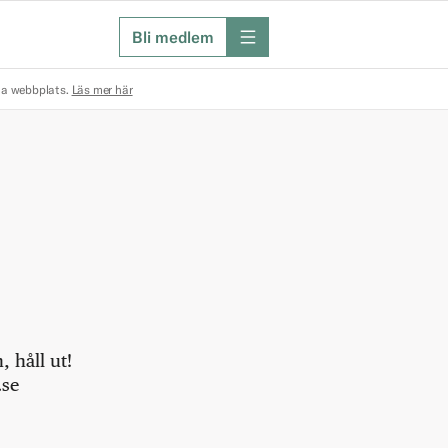
Bli medlem
meny
na webbplats.
Läs mer här
 håll ut!
.se