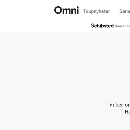
Toppnyheter
Sena
Hem
Omni är en
Vi ber o
Ha