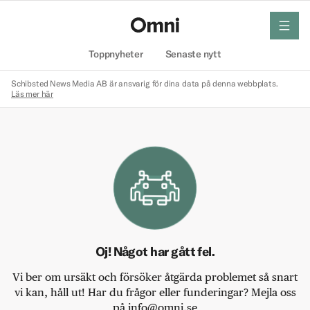
meny
Hem
Toppnyheter
Senaste nytt
Schibsted News Media AB är ansvarig för dina data på denna webbplats.
Läs mer här
Oj! Något har gått fel.
Vi ber om ursäkt och försöker åtgärda problemet så snart
vi kan, håll ut! Har du frågor eller funderingar? Mejla oss
på info@omni.se