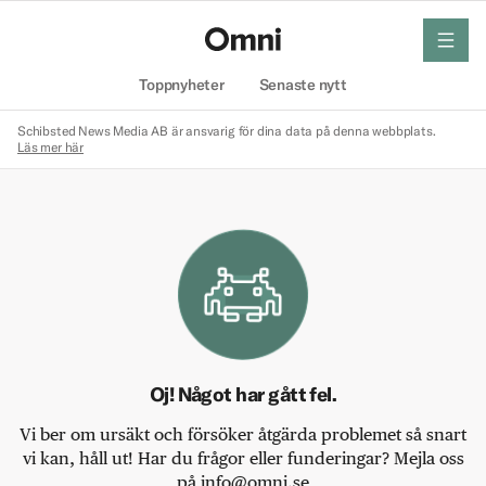
meny
Hem
Toppnyheter
Senaste nytt
Schibsted News Media AB är ansvarig för dina data på denna webbplats.
Läs mer här
Oj! Något har gått fel.
Vi ber om ursäkt och försöker åtgärda problemet så snart
vi kan, håll ut! Har du frågor eller funderingar? Mejla oss
på info@omni.se