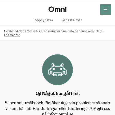
meny
Hem
Toppnyheter
Senaste nytt
Schibsted News Media AB är ansvarig för dina data på denna webbplats.
Läs mer här
Oj! Något har gått fel.
Vi ber om ursäkt och försöker åtgärda problemet så snart
vi kan, håll ut! Har du frågor eller funderingar? Mejla oss
på info@omni.se