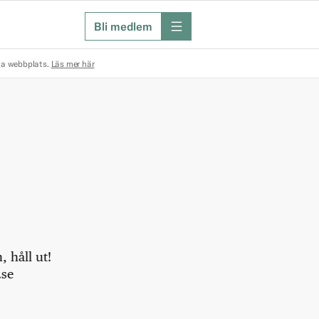
Bli medlem
meny
na webbplats.
Läs mer här
 håll ut!
.se