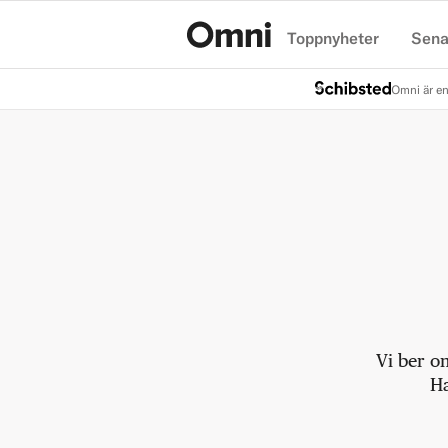
Toppnyheter
Sena
Hem
Omni är en
Vi ber o
Ha