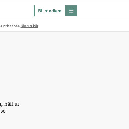
Bli medlem
meny
na webbplats.
Läs mer här
 håll ut!
.se