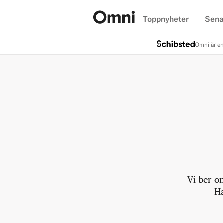
Toppnyheter
Sena
Hem
Omni är en
Vi ber o
Ha