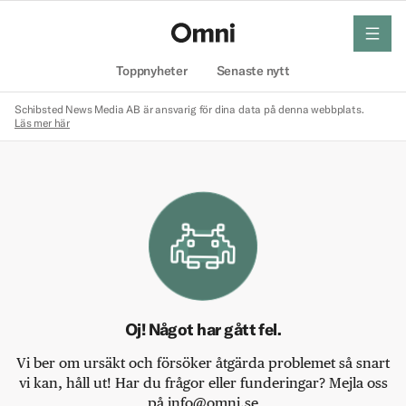
meny
Hem
Toppnyheter
Senaste nytt
Schibsted News Media AB är ansvarig för dina data på denna webbplats.
Läs mer här
Oj! Något har gått fel.
Vi ber om ursäkt och försöker åtgärda problemet så snart
vi kan, håll ut! Har du frågor eller funderingar? Mejla oss
på info@omni.se