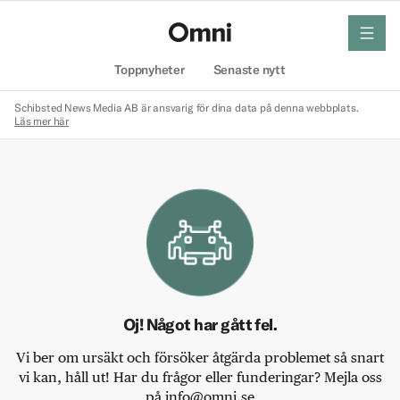
meny
Hem
Toppnyheter
Senaste nytt
Schibsted News Media AB är ansvarig för dina data på denna webbplats.
Läs mer här
Oj! Något har gått fel.
Vi ber om ursäkt och försöker åtgärda problemet så snart
vi kan, håll ut! Har du frågor eller funderingar? Mejla oss
på info@omni.se