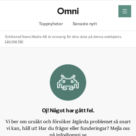
meny
Hem
Toppnyheter
Senaste nytt
Schibsted News Media AB är ansvarig för dina data på denna webbplats.
Läs mer här
Oj! Något har gått fel.
Vi ber om ursäkt och försöker åtgärda problemet så snart
vi kan, håll ut! Har du frågor eller funderingar? Mejla oss
på info@omni.se