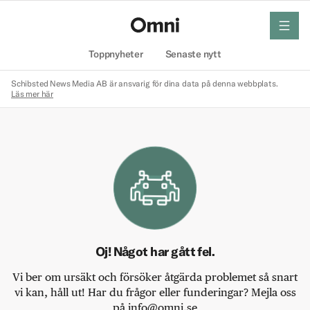
meny
Hem
Toppnyheter
Senaste nytt
Schibsted News Media AB är ansvarig för dina data på denna webbplats.
Läs mer här
Oj! Något har gått fel.
Vi ber om ursäkt och försöker åtgärda problemet så snart
vi kan, håll ut! Har du frågor eller funderingar? Mejla oss
på info@omni.se