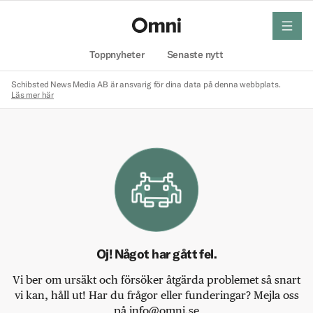
meny
Hem
Toppnyheter
Senaste nytt
Schibsted News Media AB är ansvarig för dina data på denna webbplats.
Läs mer här
Oj! Något har gått fel.
Vi ber om ursäkt och försöker åtgärda problemet så snart
vi kan, håll ut! Har du frågor eller funderingar? Mejla oss
på info@omni.se