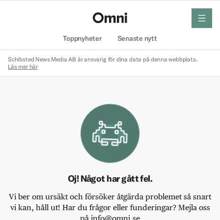
meny
Hem
Toppnyheter
Senaste nytt
Schibsted News Media AB är ansvarig för dina data på denna webbplats.
Läs mer här
Oj! Något har gått fel.
Vi ber om ursäkt och försöker åtgärda problemet så snart
vi kan, håll ut! Har du frågor eller funderingar? Mejla oss
på info@omni.se