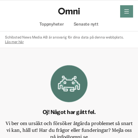
meny
Hem
Toppnyheter
Senaste nytt
Schibsted News Media AB är ansvarig för dina data på denna webbplats.
Läs mer här
Oj! Något har gått fel.
Vi ber om ursäkt och försöker åtgärda problemet så snart
vi kan, håll ut! Har du frågor eller funderingar? Mejla oss
på info@omni.se