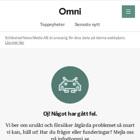
meny
Hem
Toppnyheter
Senaste nytt
Schibsted News Media AB är ansvarig för dina data på denna webbplats.
Läs mer här
Oj! Något har gått fel.
Vi ber om ursäkt och försöker åtgärda problemet så snart
vi kan, håll ut! Har du frågor eller funderingar? Mejla oss
på info@omni.se