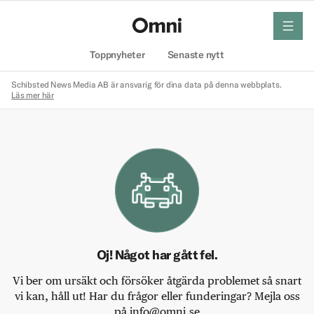
meny
Hem
Toppnyheter
Senaste nytt
Schibsted News Media AB är ansvarig för dina data på denna webbplats.
Läs mer här
Oj! Något har gått fel.
Vi ber om ursäkt och försöker åtgärda problemet så snart
vi kan, håll ut! Har du frågor eller funderingar? Mejla oss
på info@omni.se