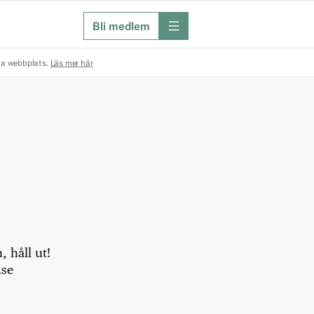
Bli medlem
meny
na webbplats.
Läs mer här
 håll ut!
.se