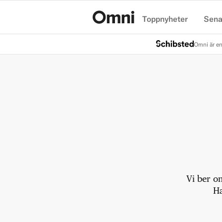
Toppnyheter
Sena
Hem
Omni är en
Vi ber o
Ha