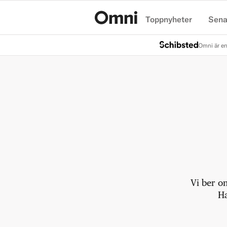
Toppnyheter
Sena
Hem
Omni är en
Vi ber o
Ha