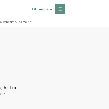
Bli medlem
meny
na webbplats.
Läs mer här
 håll ut!
.se