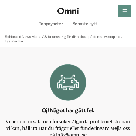
meny
Hem
Toppnyheter
Senaste nytt
Schibsted News Media AB är ansvarig för dina data på denna webbplats.
Läs mer här
Oj! Något har gått fel.
Vi ber om ursäkt och försöker åtgärda problemet så snart
vi kan, håll ut! Har du frågor eller funderingar? Mejla oss
på info@omni.se