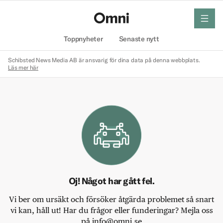
meny
Hem
Toppnyheter
Senaste nytt
Schibsted News Media AB är ansvarig för dina data på denna webbplats.
Läs mer här
Oj! Något har gått fel.
Vi ber om ursäkt och försöker åtgärda problemet så snart
vi kan, håll ut! Har du frågor eller funderingar? Mejla oss
på info@omni.se