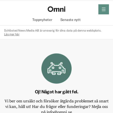
meny
Hem
Toppnyheter
Senaste nytt
Schibsted News Media AB är ansvarig för dina data på denna webbplats.
Läs mer här
Oj! Något har gått fel.
Vi ber om ursäkt och försöker åtgärda problemet så snart
vi kan, håll ut! Har du frågor eller funderingar? Mejla oss
på info@omni.se